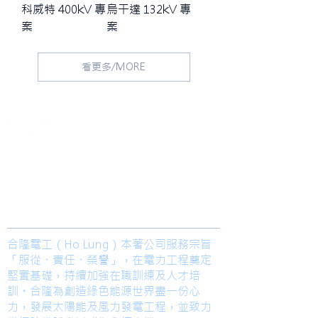
科威特 400kV 專
烏干達 132kV 專
案
案
看更多/MORE
​合隆電工有限公司
Ho Lung Power Engineering Co., Ltd.
合隆能源有限公司
Ho Lung Power Energy Co., Ltd.
Join us
合隆電工（Ho Lung）本著公司服務宗旨
「服從、責任、榮譽」，在電力工程奠定
堅實基礎，持續加強在職訓練及人才培
訓。合隆為創造綠色能源世界盡一份心
力，發展太陽能及風力發電工程，並致力