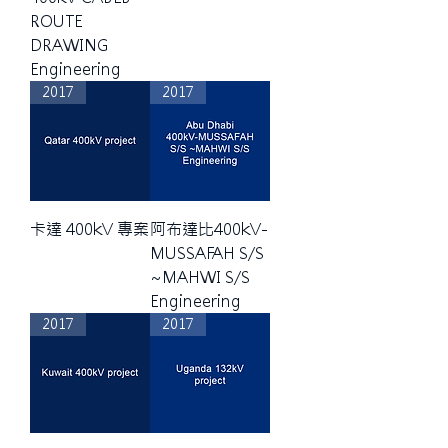
ROUTE
DRAWING
Engineering
2017
2017
卡達 400kV 專案
阿布達比400kV-
MUSSAFAH S/S
~MAHWI S/S
Engineering
2017
2017