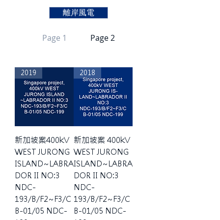
離岸風電
Page 1
Page 2
2019
2018
新加坡案400kV
新加坡案 400kV
WEST JURONG
WEST JURONG
ISLAND~LABRA
ISLAND~LABRA
DOR II NO:3
DOR II NO:3
NDC-
NDC-
193/B/F2~F3/C
193/B/F2~F3/C
B-01/05 NDC-
B-01/05 NDC-