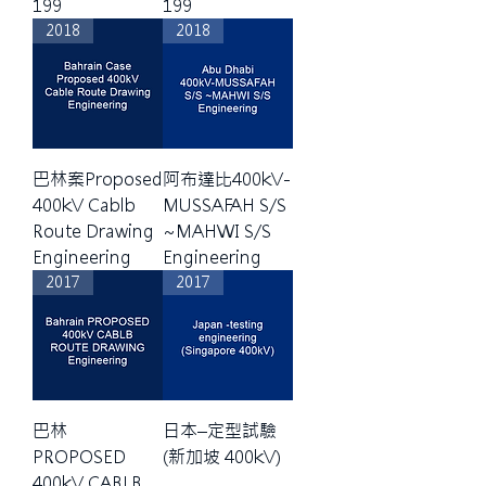
199
199
2018
2018
巴林案Proposed
阿布達比400kV-
400kV Cablb
MUSSAFAH S/S
Route Drawing
~MAHWI S/S
Engineering
Engineering
2017
2017
巴林
日本–定型試驗
PROPOSED
(新加坡 400kV)
400kV CABLB