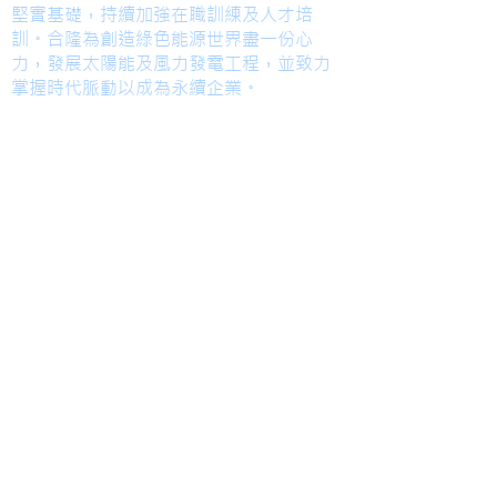
堅實基礎，持續加強在職訓練及人才培
訓。合隆為創造綠色能源世界盡一份心
力，發展太陽能及風力發電工程，並致力
掌握時代脈動以成為永續企業。
TEL
高雄總部
Kaohsiung Office
(Mandarin)
+886-7-6621493
台中辦公室
Taichung Office
(English)
+886-4-22520689
Mail
HoLung@HL-power.com
FAX
高雄總部