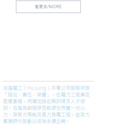
看更多/MORE
​合隆電工有限公司
Ho Lung Power Engineering Co., Ltd.
合隆能源有限公司
Ho Lung Power Energy Co., Ltd.
Join us
合隆電工（Ho Lung）本著公司服務宗旨
「服從、責任、榮譽」，在電力工程奠定
堅實基礎，持續加強在職訓練及人才培
訓。合隆為創造綠色能源世界盡一份心
力，發展太陽能及風力發電工程，並致力
掌握時代脈動以成為永續企業。