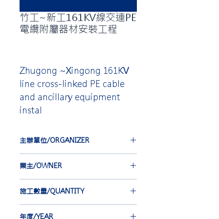
竹工~新工161KV線交連PE
電纜附屬器材安裝工程
Zhugong ~Xingong 161KV
line cross-linked PE cable
and ancillary equipment
instal
主辦單位/ORGANIZER
台灣電力公司
業主/OWNER
TAIWAN POWER COMPANY
中華電線電纜股份有限公司
施工數量/QUANTITY
CHINA WIRE AND CABLE CO.,
LTD.
EBG-IEC 12 st
年度/YEAR