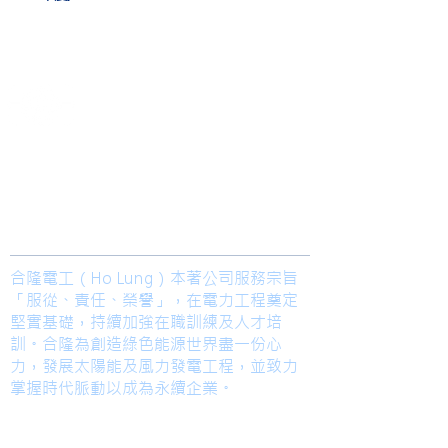
IJ 138 st
NJ 66 st
2008-2010
​合隆電工有限公司
Ho Lung Power Engineering Co., Ltd.
合隆能源有限公司
Ho Lung Power Energy Co., Ltd.
Join us
合隆電工（Ho Lung）本著公司服務宗旨
「服從、責任、榮譽」，在電力工程奠定
堅實基礎，持續加強在職訓練及人才培
訓。合隆為創造綠色能源世界盡一份心
力，發展太陽能及風力發電工程，並致力
掌握時代脈動以成為永續企業。