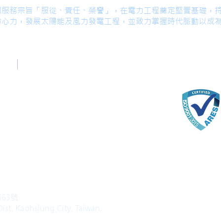
著公司服務宗旨「服從、責任、榮譽」，在電力工程奠定堅實基礎，
份心力，發展太陽能及風力發電工程，並致力掌握時代脈動以成
台中辦公室
Taichung Office
(English)
+886-4-22520689
com
路63號
ist, Kaohsiung City, Taiwan.