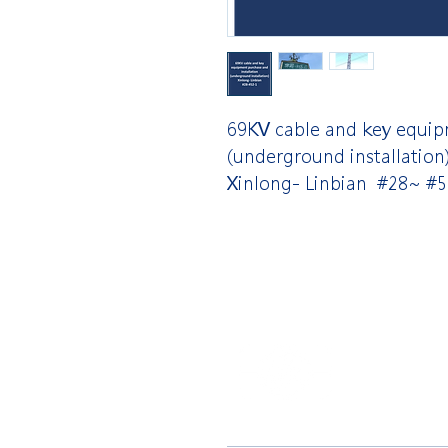
69KV cable and key equip
(underground installation
Xinlong- Linbian #28~ #5
​合隆電工有
合隆能源有限