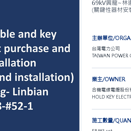
69kV興龍~林
(關鍵性器材安
主辦單位/ORGAN
台灣電力公司
TAIWAN POWER
業主/OWNER
合機電線電纜股份
HOLD KEY ELECTR
施工數量/QUANT