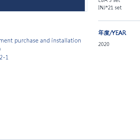
EBA*3 set
INJ*21 set
年度/YEAR
ment purchase and installation
2020
)
2-1
限公司 Ho Lung Power Engineering
Co.,
公司 Ho Lung Power Energy Co., Ltd.