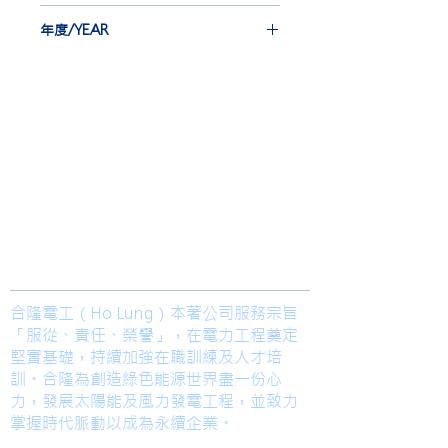
CABLE, CO. LTD.
EBA 12 st
年度/YEAR
I.NJ 66 st
2017
​合隆電工有限公司
Ho Lung Power Engineering Co., Ltd.
合隆能源有限公司
Ho Lung Power Energy Co., Ltd.
Join us
合隆電工（Ho Lung）本著公司服務宗旨
「服從、責任、榮譽」，在電力工程奠定
堅實基礎，持續加強在職訓練及人才培
訓。合隆為創造綠色能源世界盡一份心
力，發展太陽能及風力發電工程，並致力
掌握時代脈動以成為永續企業。