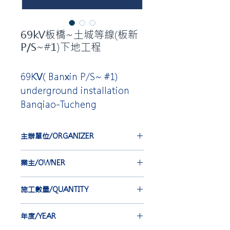
69kV板橋~土城等線(板新
P/S~#1)下地工程
69KV( Banxin P/S~ #1)
underground installation
Banqiao-Tucheng
主辦單位/ORGANIZER
台灣電力公司
業主/OWNER
TAIWAN POWER COMPANY
合機電線電纜股份有限公司
施工數量/QUANTITY
HOLD KEY ELECTRIC WIRE &
CABLE, CO. LTD.
EBA*6 set
年度/YEAR
EBG-IEC*6 set