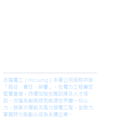
2020
​合隆電工有限公司
Ho Lung Power Engineering Co., Ltd.
合隆能源有限公司
Ho Lung Power Energy Co., Ltd.
Join us
合隆電工（Ho Lung）本著公司服務宗旨
「服從、責任、榮譽」，在電力工程奠定
堅實基礎，持續加強在職訓練及人才培
訓。合隆為創造綠色能源世界盡一份心
力，發展太陽能及風力發電工程，並致力
掌握時代脈動以成為永續企業。
TEL