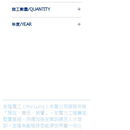
大同股份有限公司
施工數量/QUANTITY
TATUNG COMPANY
EBG-IEC 3 st
年度/YEAR
IJ 63 st
NJ 30 st
2017
​合隆電工有限公司
Ho Lung Power Engineering Co., Ltd.
合隆能源有限公司
Ho Lung Power Energy Co., Ltd.
Join us
合隆電工（Ho Lung）本著公司服務宗旨
「服從、責任、榮譽」，在電力工程奠定
堅實基礎，持續加強在職訓練及人才培
訓。合隆為創造綠色能源世界盡一份心