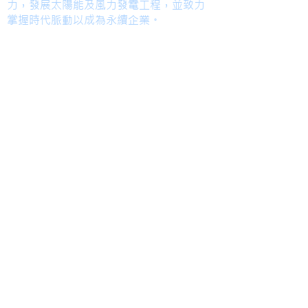
力，發展太陽能及風力發電工程，並致力
掌握時代脈動以成為永續企業。
TEL
高雄總部
Kaohsiung Office
(Mandarin)
+886-7-6621493
台中辦公室
Taichung Office
(English)
+886-4-22520689
Mail
HoLung@HL-power.com
FAX
高雄總部
Kaohsiung Office
+886-7-6622801