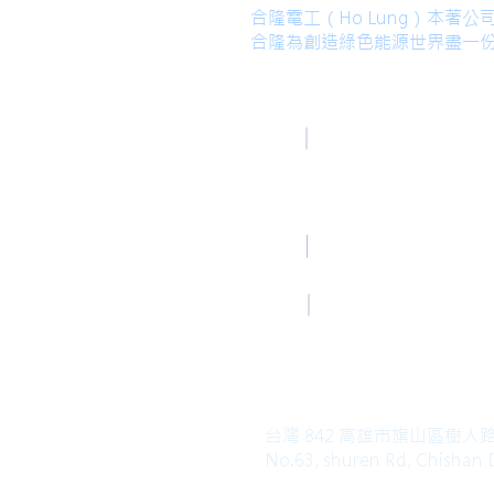
合隆電工（Ho Lung）本
合隆為創造綠色能源世界盡一
高雄總部
TEL
Kaohsiung Office
(Mandarin)
+886-7-6621493
Mail
HoLung@HL-power.
高雄總部
FAX
Kaohsiung Office
+886-7-6622801
台灣 842 高雄市旗山區樹人
No.63, shuren Rd, Chishan D