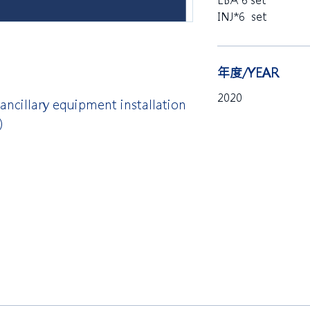
EBA*6 set
INJ*6 set
年度/YEAR
2020
ancillary equipment installation
)
限公司 Ho Lung Power Engineering
Co.,
公司 Ho Lung Power Energy Co., Ltd.