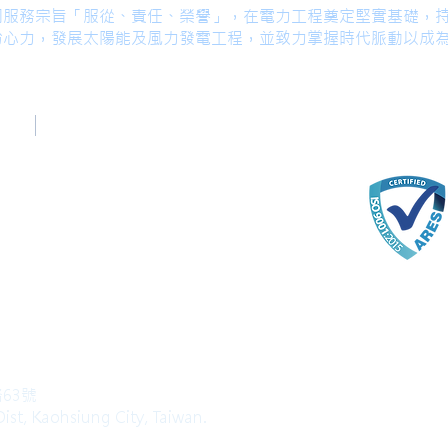
著公司服務宗旨「服從、責任、榮譽」，在電力工程奠定堅實基礎，
份心力，發展太陽能及風力發電工程，並致力掌握時代脈動以成
台中辦公室
Taichung Office
(English)
+886-4-22520689
com
路63號
ist, Kaohsiung City, Taiwan.