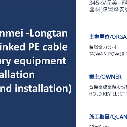
345kV深美
器材(購置暨安
主辦單位/ORGAN
台灣電力公司
TAIWAN POWER
業主/OWNER
合機電線電纜股份
HOLD KEY ELECTR
施工數量/QUANT