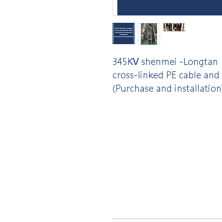
345KV shenmei -Longtan
cross-linked PE cable and 
(Purchase and installation
​合隆電工有
合隆能源有限