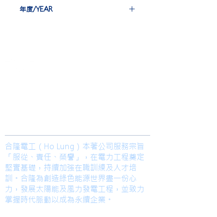
CABLE CO., LTD.
IJ 18 st
年度/YEAR
NJ 6 st
2016
​合隆電工有限公司
Ho Lung Power Engineering Co., Ltd.
合隆能源有限公司
Ho Lung Power Energy Co., Ltd.
Join us
合隆電工（Ho Lung）本著公司服務宗旨
「服從、責任、榮譽」，在電力工程奠定
堅實基礎，持續加強在職訓練及人才培
訓。合隆為創造綠色能源世界盡一份心
力，發展太陽能及風力發電工程，並致力
掌握時代脈動以成為永續企業。