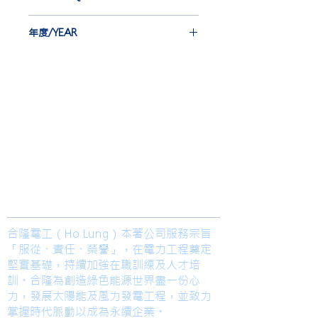
TATUNG COMPANY
EBG-IEC 12 st
年度/YEAR
EBA 12 st
IJ 60 st
2016
NJ 24 st
​合隆電工有限公司
Ho Lung Power Engineering Co., Ltd.
合隆能源有限公司
Ho Lung Power Energy Co., Ltd.
Join us
合隆電工（Ho Lung）本著公司服務宗旨
「服從、責任、榮譽」，在電力工程奠定
堅實基礎，持續加強在職訓練及人才培
訓。合隆為創造綠色能源世界盡一份心
力，發展太陽能及風力發電工程，並致力
掌握時代脈動以成為永續企業。