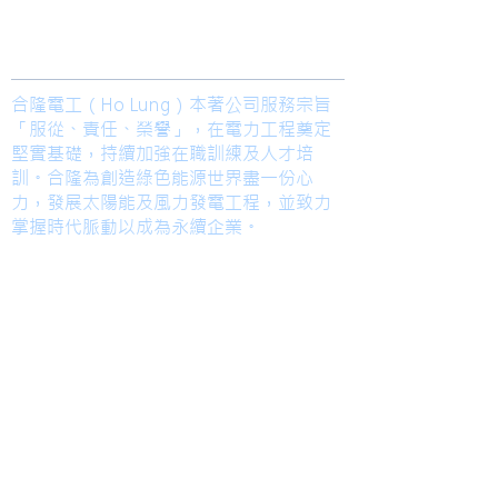
Join us
合隆電工（Ho Lung）本著公司服務宗旨
「服從、責任、榮譽」，在電力工程奠定
堅實基礎，持續加強在職訓練及人才培
訓。合隆為創造綠色能源世界盡一份心
力，發展太陽能及風力發電工程，並致力
掌握時代脈動以成為永續企業。
TEL
高雄總部
Kaohsiung Office
(Mandarin)
+886-7-6621493
台中辦公室
Taichung Office