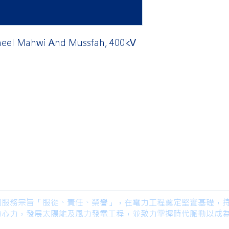
eel Mahwi And Mussfah, 400kV
限公司 Ho Lung Power Engineering
Co.,
公司 Ho Lung Power Energy Co., Ltd.
著公司服務宗旨「服從、責任、榮譽」，在電力工程奠定堅實基礎，
份心力，發展太陽能及風力發電工程，並致力掌握時代脈動以成