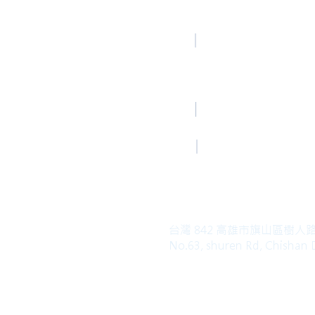
高雄總部
TEL
Kaohsiung Office
(Mandarin)
+886-7-6621493
Mail
HoLung@HL-power.
高雄總部
FAX
Kaohsiung Office
+886-7-6622801
台灣 842 高雄市旗山區樹人
No.63, shuren Rd, Chishan D
Copyright© 2019 HO LUNG POWER. Al