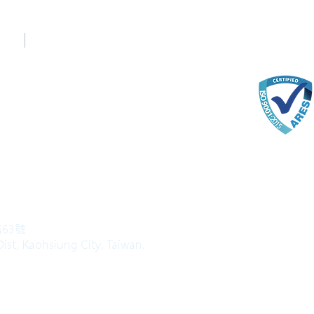
台中辦公室
Taichung Office
(English)
+886-4-22520689
com
路63號
ist, Kaohsiung City, Taiwan.
l Rights Reserved.