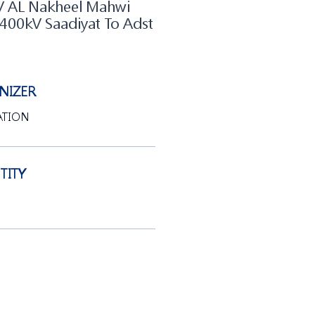
AL Nakheel Mahwi
400kV Saadiyat To Adst
IZER
ATION
ITY