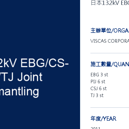
日本132kV EB
主辦單位/ORGAN
VISCAS CORPOR
施工數量/QUANT
EBG 3 st
PIJ 6 st
CSJ 6 st
TJ 3 st
年度/YEAR