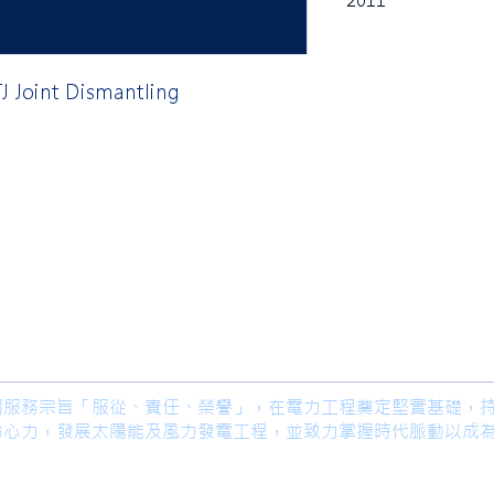
2011
J Joint Dismantling
限公司 Ho Lung Power Engineering
Co.,
公司 Ho Lung Power Energy Co., Ltd.
著公司服務宗旨「服從、責任、榮譽」，在電力工程奠定堅實基礎，
份心力，發展太陽能及風力發電工程，並致力掌握時代脈動以成