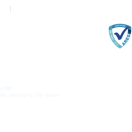
台中辦公室
Taichung Office
(English)
+886-4-22520689
com
路63號
ist, Kaohsiung City, Taiwan.
l Rights Reserved.