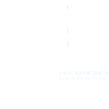
高雄總部
TEL
Kaohsiung Office
(Mandarin)
+886-7-6621493
Mail
HoLung@HL-power.
高雄總部
FAX
Kaohsiung Office
+886-7-6622801
台灣 842 高雄市旗山區樹人
No.63, shuren Rd, Chishan D
Copyright© 2019 HO LUNG POWER. Al