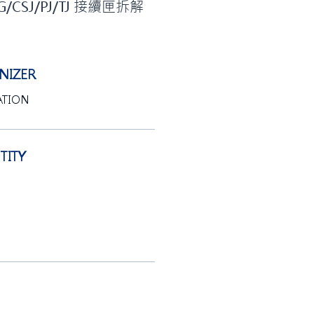
G/CSJ/PJ/TJ 接續匣拆解
IZER
ATION
ITY