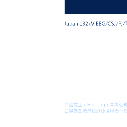
Japan 132kV EBG/CSJ/PJ/T
​合隆電工有
合隆能源有限
合隆電工（Ho Lung）本
合隆為創造綠色能源世界盡一