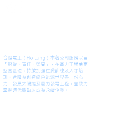
​合隆電工有限公司
Ho Lung Power Engineering Co., Ltd.
合隆能源有限公司
Ho Lung Power Energy Co., Ltd.
Join us
合隆電工（Ho Lung）本著公司服務宗旨
「服從、責任、榮譽」，在電力工程奠定
堅實基礎，持續加強在職訓練及人才培
訓。合隆為創造綠色能源世界盡一份心
力，發展太陽能及風力發電工程，並致力
掌握時代脈動以成為永續企業。
TEL
高雄總部
Kaohsiung Office
(Mandarin)