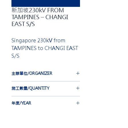
新加坡230kV FROM
TAMPINES – CHANGI
EAST S/S
Singapore 230kV from
TAMPINES to CHANGI EAST
S/S
主辦單位/ORGANIZER
FURUKAWA ELECTRIC CO., LTD.
施工數量/QUANTITY
CSJ 57 st
年度/YEAR
2015