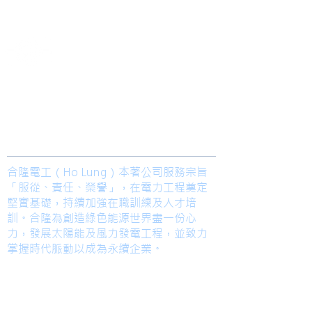
2013
​合隆電工有限公司
Ho Lung Power Engineering Co., Ltd.
合隆能源有限公司
Ho Lung Power Energy Co., Ltd.
Join us
合隆電工（Ho Lung）本著公司服務宗旨
「服從、責任、榮譽」，在電力工程奠定
堅實基礎，持續加強在職訓練及人才培
訓。合隆為創造綠色能源世界盡一份心
力，發展太陽能及風力發電工程，並致力
掌握時代脈動以成為永續企業。
TEL