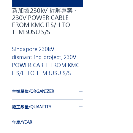
新加坡230kV 拆解專案、
230V POWER CABLE
FROM KMC II S/H TO
TEMBUSU S/S
Singapore 230kV
dismantling project, 230V
POWER CABLE FROM KMC
II S/H TO TEMBUSU S/S
主辦單位/ORGANIZER
FURUKAWA ELECTRIC CO., LTD.
施工數量/QUANTITY
EBG 21 st
年度/YEAR
CSJ 18 st