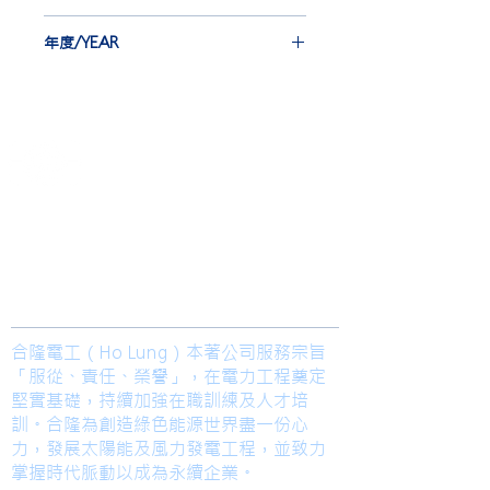
EBG 12 st
年度/YEAR
I.J 126 st
2019
​合隆電工有限公司
Ho Lung Power Engineering Co., Ltd.
合隆能源有限公司
Ho Lung Power Energy Co., Ltd.
Join us
合隆電工（Ho Lung）本著公司服務宗旨
「服從、責任、榮譽」，在電力工程奠定
堅實基礎，持續加強在職訓練及人才培
訓。合隆為創造綠色能源世界盡一份心
力，發展太陽能及風力發電工程，並致力
掌握時代脈動以成為永續企業。