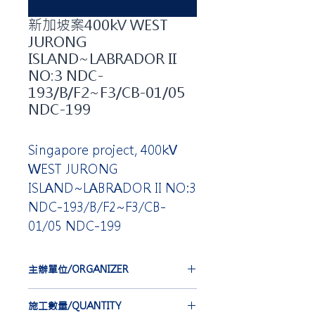
新加坡案400kV WEST
JURONG
ISLAND~LABRADOR II
NO:3 NDC-
193/B/F2~F3/CB-01/05
NDC-199
Singapore project, 400kV
WEST JURONG
ISLAND~LABRADOR II NO:3
NDC-193/B/F2~F3/CB-
01/05 NDC-199
主辦單位/ORGANIZER
FURUKAWA ELECTRIC CO., LTD.
施工數量/QUANTITY