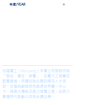
EBG-IEC 38 st
年度/YEAR
2011-2012
​合隆電工有限公司
Ho Lung Power Engineering Co., Ltd.
合隆能源有限公司
Ho Lung Power Energy Co., Ltd.
Join us
合隆電工（Ho Lung）本著公司服務宗旨
「服從、責任、榮譽」，在電力工程奠定
堅實基礎，持續加強在職訓練及人才培
訓。合隆為創造綠色能源世界盡一份心
力，發展太陽能及風力發電工程，並致力
掌握時代脈動以成為永續企業。