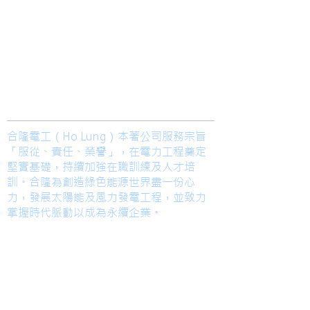
​合隆電工有限公司
Ho Lung Power Engineering Co., Ltd.
合隆能源有限公司
Ho Lung Power Energy Co., Ltd.
Join us
合隆電工（Ho Lung）本著公司服務宗旨
「服從、責任、榮譽」，在電力工程奠定
堅實基礎，持續加強在職訓練及人才培
訓。合隆為創造綠色能源世界盡一份心
力，發展太陽能及風力發電工程，並致力
掌握時代脈動以成為永續企業。
TEL
高雄總部
Kaohsiung Office