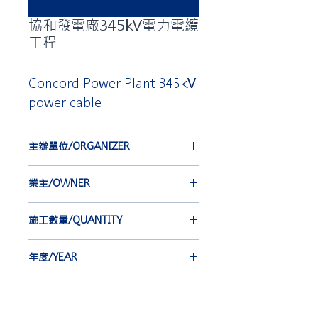
協和發電廠345kV電力電纜
工程
Concord Power Plant 345kV
power cable
主辦單位/ORGANIZER
台灣電力公司
業主/OWNER
TAIWAN POWER COMPANY
合機電線電纜股份有限公司
施工數量/QUANTITY
HOLD KEY ELECTRIC WIRE &
CABLE, CO. LTD.
EBG-IEC 36 st
年度/YEAR
EBA 54 st
2012-2014