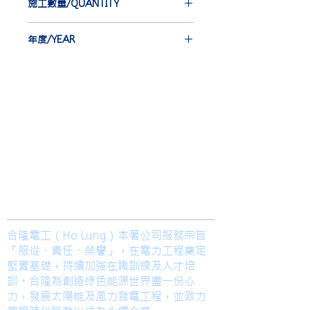
施工數量/QUANTITY
HOLD KEY ELECTRIC WIRE &
CABLE, CO. LTD.
EBG-IEC 6 st
年度/YEAR
IJ 62 st
NJ 8 st
2012-2014
​合隆電工有限公司
Ho Lung Power Engineering Co., Ltd.
合隆能源有限公司
Ho Lung Power Energy Co., Ltd.
Join us
合隆電工（Ho Lung）本著公司服務宗旨
「服從、責任、榮譽」，在電力工程奠定
堅實基礎，持續加強在職訓練及人才培
訓。合隆為創造綠色能源世界盡一份心
力，發展太陽能及風力發電工程，並致力