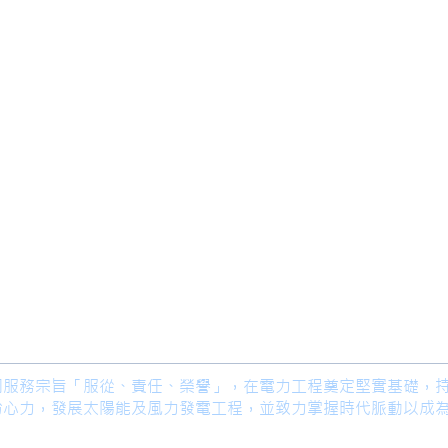
限公司 Ho Lung Power Engineering
Co.,
公司 Ho Lung Power Energy Co., Ltd.
著公司服務宗旨「服從、責任、榮譽」，在電力工程奠定堅實基礎，
份心力，發展太陽能及風力發電工程，並致力掌握時代脈動以成