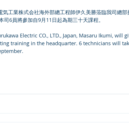
司6員將參加自9月11日起為期三十天課程。 
rukawa Electric CO., LTD., Japan, Masaru Ikumi, will gi
ing training in the headquarter. 6 technicians will ta
eptember.