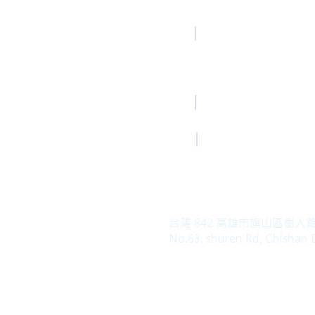
高雄總部
TEL
Kaohsiung Office
(Mandarin)
+886-7-6621493
Mail
HoLung@HL-power.
高雄總部
FAX
Kaohsiung Office
+886-7-6622801
台灣 842 高雄市旗山區樹人
No.63, shuren Rd, Chishan D
Copyright© 2019 HO LUNG POWER. Al