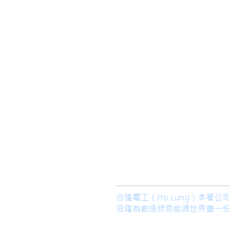
​合隆電工有
合隆能源有限
合隆電工（Ho Lung）本
合隆為創造綠色能源世界盡一