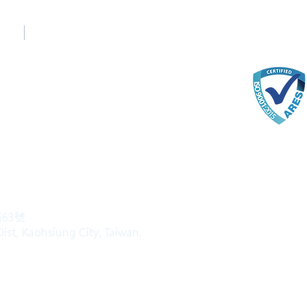
台中辦公室
Taichung Office
(English)
+886-4-22520689
com
路63號
ist, Kaohsiung City, Taiwan.
l Rights Reserved.