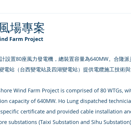
風場專案
ind Farm Project
變電站（台西變電站及四湖變電站）提供電纜施工技術與
ion capacity of 640MW. Ho Lung dispatched technicia
specific certificate and provided cable installation an
re substations (Taixi Substation and Sihu Substation)