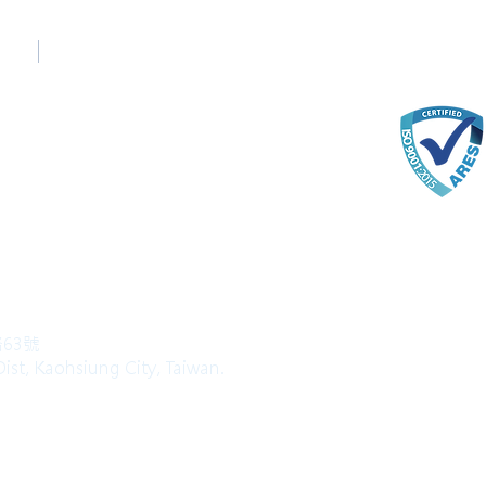
台中辦公室
Taichung Office
(English)
+886-4-22520689
com
路63號
ist, Kaohsiung City, Taiwan.
l Rights Reserved.