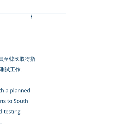
測試工作。
ns to South 
d testing 
.