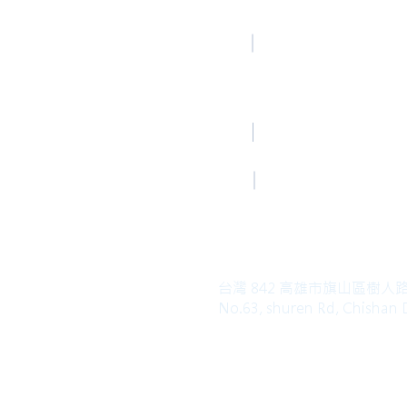
高雄總部
TEL
Kaohsiung Office
(Mandarin)
+886-7-6621493
Mail
HoLung@HL-power.
高雄總部
FAX
Kaohsiung Office
+886-7-6622801
台灣 842 高雄市旗山區樹人
No.63, shuren Rd, Chishan D
Copyright© 2019 HO LUNG POWER. Al