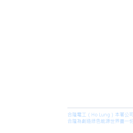
​合隆電工有
合隆能源有限
合隆電工（Ho Lung）本
合隆為創造綠色能源世界盡一