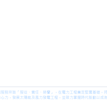
限公司 Ho Lung Power Engineering
Co.,
公司 Ho Lung Power Energy Co., Ltd.
著公司服務宗旨「服從、責任、榮譽」，在電力工程奠定堅實基礎，
份心力，發展太陽能及風力發電工程，並致力掌握時代脈動以成